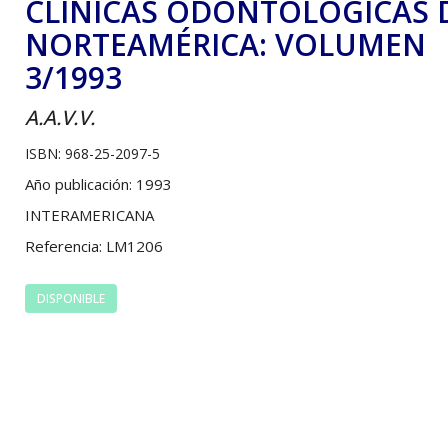
CLÍNICAS ODONTOLÓGICAS 
NORTEAMÉRICA: VOLUMEN
3/1993
A.A.V.V.
ISBN: 968-25-2097-5
Año publicación: 1993
INTERAMERICANA
Referencia: LM1206
DISPONIBLE