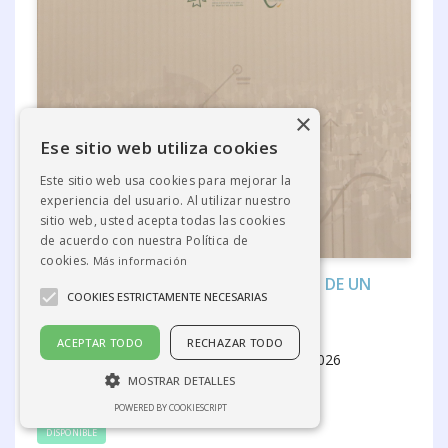
×
Ese sitio web utiliza cookies
Este sitio web usa cookies para mejorar la
experiencia del usuario. Al utilizar nuestro
sitio web, usted acepta todas las cookies
de acuerdo con nuestra Política de
cookies.
Más información
LA SALUD ORAL EN ESPAÑA: ANÁLISIS DE UN
COOKIES ESTRICTAMENTE NECESARIAS
CUARTO DE SIGLO
CONSEJO GENERAL DE DENTISTAS Y FDE
ACEPTAR TODO
RECHAZAR TODO
ISBN: 9791399061697
Año publicación: 2026
GRUPO IMC DE COMUNICACIÓN
MOSTRAR DETALLES
Referencia: 1321
POWERED BY COOKIESCRIPT
DISPONIBLE