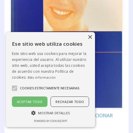
×
Ese sitio web utiliza cookies
Este sitio web usa cookies para mejorar la
experiencia del usuario. Al utilizar nuestro
sitio web, usted acepta todas las cookies
de acuerdo con nuestra Política de
cookies.
Más información
COOKIES ESTRICTAMENTE NECESARIAS
ACEPTAR TODO
RECHAZAR TODO
MOSTRAR DETALLES
LA HALITOSIS, UN PROBLEMA A SOLUCIONAR
POWERED BY COOKIESCRIPT
A.A.V.V.